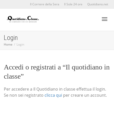
Il Corriere della Sera
Il Sole 24 ore
Quotidiano.net
Toggl
Login
Home
Login
naviga
Accedi o registrati a “Il quotidiano in
classe”
Per accedere a Il Quotidiano in classe effettua il login.
Se non sei registrato
clicca qui
per creare un account.