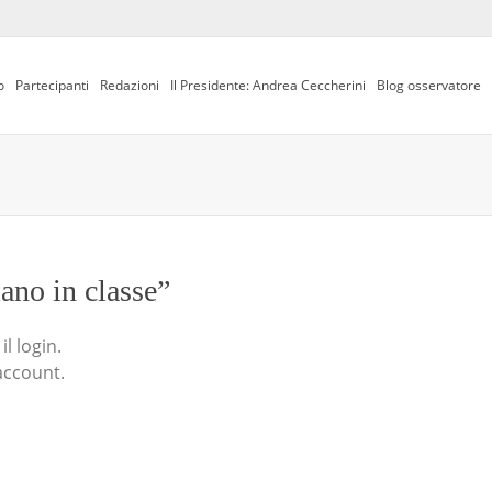
o
Partecipanti
Redazioni
Il Presidente: Andrea Ceccherini
Blog osservatore
iano in classe”
l login.
account.