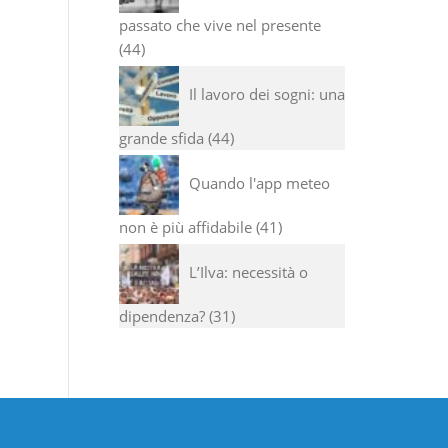
passato che vive nel presente
44
Il lavoro dei sogni: una
grande sfida
44
Quando l'app meteo
non è più affidabile
41
L’Ilva: necessità o
dipendenza?
31