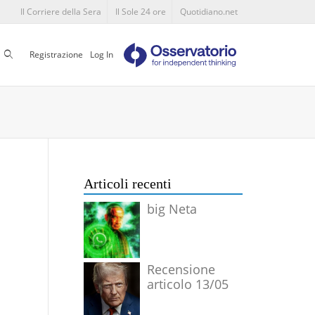
Il Corriere della Sera
Il Sole 24 ore
Quotidiano.net
Cerca
Registrazione
Log In
Articoli recenti
big Neta
Recensione
articolo 13/05