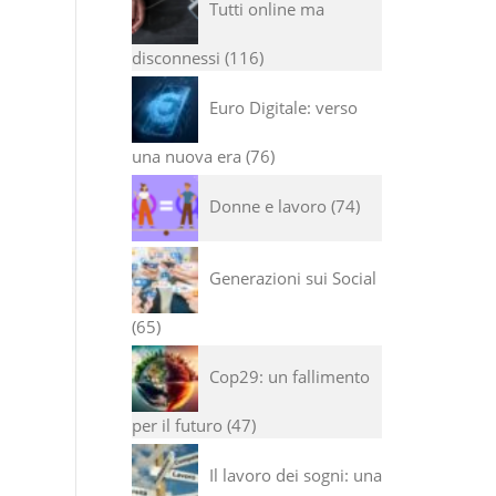
Tutti online ma
disconnessi
116
Euro Digitale: verso
una nuova era
76
Donne e lavoro
74
Generazioni sui Social
65
Cop29: un fallimento
per il futuro
47
Il lavoro dei sogni: una