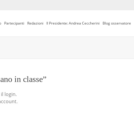
o
Partecipanti
Redazioni
Il Presidente: Andrea Ceccherini
Blog osservatore
iano in classe”
l login.
account.