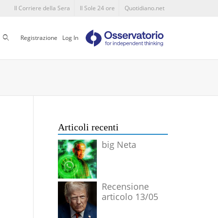
Il Corriere della Sera
Il Sole 24 ore
Quotidiano.net
Cerca
Registrazione
Log In
Articoli recenti
big Neta
Recensione
articolo 13/05