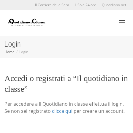
Il Corriere della Sera
Il Sole 24 ore
Quotidiano.net
Toggl
Login
Home
Login
naviga
Accedi o registrati a “Il quotidiano in
classe”
Per accedere a Il Quotidiano in classe effettua il login.
Se non sei registrato
clicca qui
per creare un account.