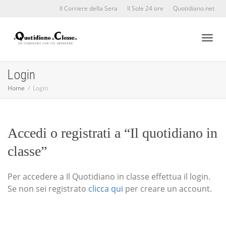
Il Corriere della Sera
Il Sole 24 ore
Quotidiano.net
Toggl
Login
Home
Login
naviga
Accedi o registrati a “Il quotidiano in
classe”
Per accedere a Il Quotidiano in classe effettua il login.
Se non sei registrato
clicca qui
per creare un account.