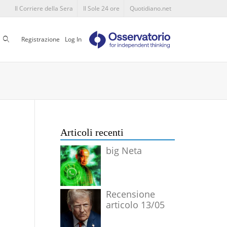
Il Corriere della Sera
Il Sole 24 ore
Quotidiano.net
Cerca
Registrazione
Log In
Articoli recenti
big Neta
Recensione
articolo 13/05