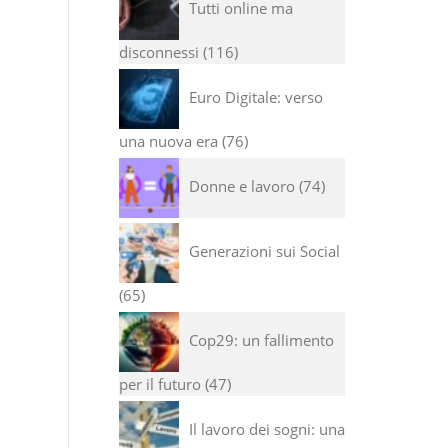
Tutti online ma
disconnessi
116
Euro Digitale: verso
una nuova era
76
Donne e lavoro
74
Generazioni sui Social
65
Cop29: un fallimento
per il futuro
47
Il lavoro dei sogni: una