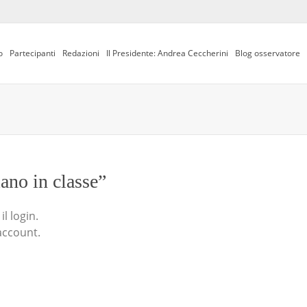
o
Partecipanti
Redazioni
Il Presidente: Andrea Ceccherini
Blog osservatore
iano in classe”
l login.
account.