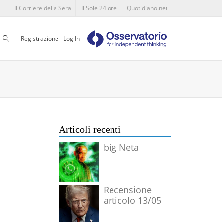
Il Corriere della Sera
Il Sole 24 ore
Quotidiano.net
Cerca
Registrazione
Log In
Articoli recenti
big Neta
Recensione
articolo 13/05