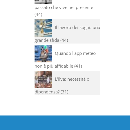
passato che vive nel presente
44
Il lavoro dei sogni: una
grande sfida
44
Quando l'app meteo
non è più affidabile
41
L’Ilva: necessità o
dipendenza?
31