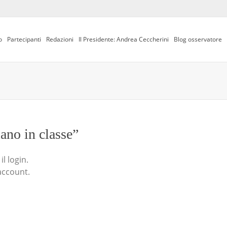
o
Partecipanti
Redazioni
Il Presidente: Andrea Ceccherini
Blog osservatore
iano in classe”
l login.
account.