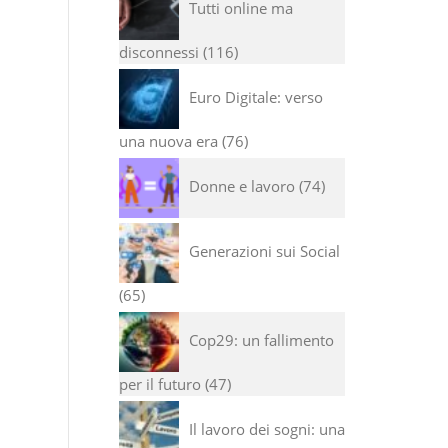
Tutti online ma
disconnessi
116
Euro Digitale: verso
una nuova era
76
Donne e lavoro
74
Generazioni sui Social
65
Cop29: un fallimento
per il futuro
47
Il lavoro dei sogni: una