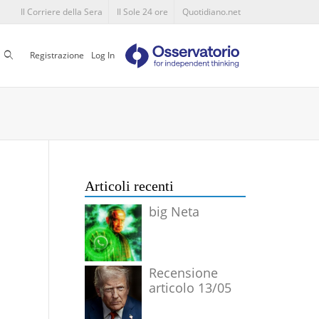
Il Corriere della Sera
Il Sole 24 ore
Quotidiano.net
Cerca
Registrazione
Log In
Articoli recenti
big Neta
Recensione
articolo 13/05