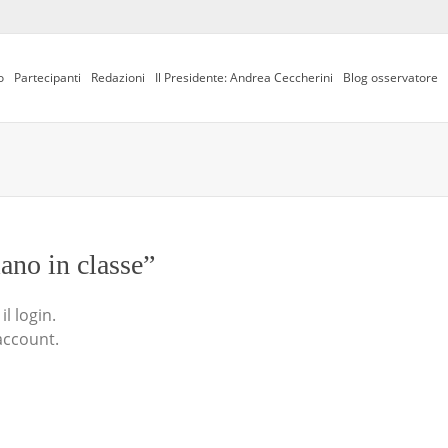
o
Partecipanti
Redazioni
Il Presidente: Andrea Ceccherini
Blog osservatore
iano in classe”
l login.
account.