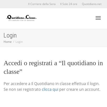
Il Corriere della Sera
Il Sole 24 ore
Quotidiano.net
Toggl
Login
Home
Login
naviga
Accedi o registrati a “Il quotidiano in
classe”
Per accedere a Il Quotidiano in classe effettua il login.
Se non sei registrato
clicca qui
per creare un account.