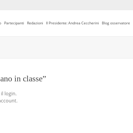
o
Partecipanti
Redazioni
Il Presidente: Andrea Ceccherini
Blog osservatore
iano in classe”
l login.
account.