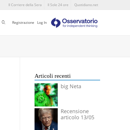
Il Corriere della Sera
Il Sole 24 ore
Quotidiano.net
Cerca
Registrazione
Log In
Articoli recenti
big Neta
Recensione
articolo 13/05