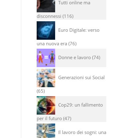
Tutti online ma
disconnessi
116
Euro Digitale: verso
una nuova era
76
Donne e lavoro
74
Generazioni sui Social
65
Cop29: un fallimento
per il futuro
47
Il lavoro dei sogni: una