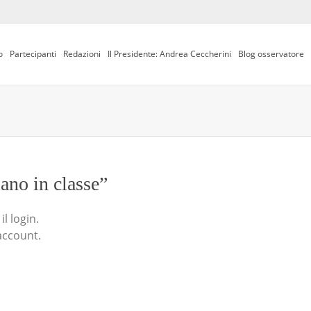
o
Partecipanti
Redazioni
Il Presidente: Andrea Ceccherini
Blog osservatore
iano in classe”
l login.
account.