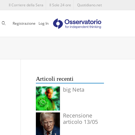
Il Corriere della Sera
Il Sole 24 ore
Quotidiano.net
Cerca
Registrazione
Log In
Articoli recenti
big Neta
Recensione
articolo 13/05