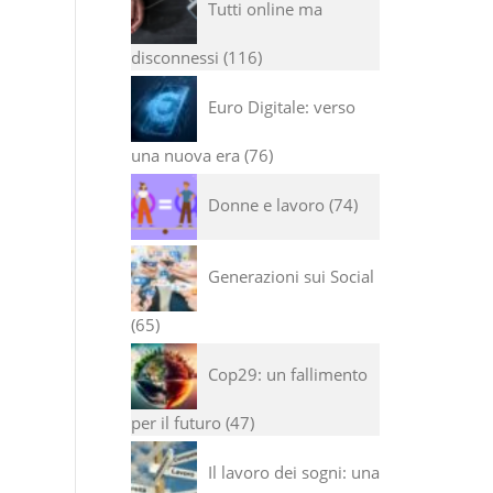
Tutti online ma
disconnessi
116
Euro Digitale: verso
una nuova era
76
Donne e lavoro
74
Generazioni sui Social
65
Cop29: un fallimento
per il futuro
47
Il lavoro dei sogni: una