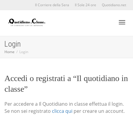
Il Corriere della Sera
Il Sole 24 ore
Quotidiano.net
Toggl
Login
Home
Login
naviga
Accedi o registrati a “Il quotidiano in
classe”
Per accedere a Il Quotidiano in classe effettua il login.
Se non sei registrato
clicca qui
per creare un account.