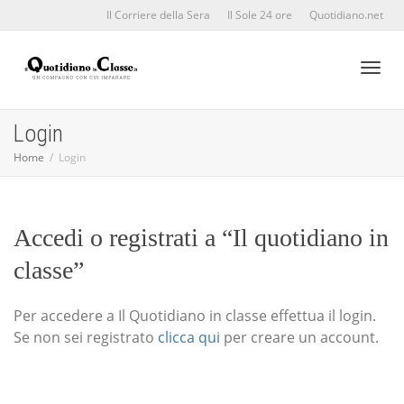
Il Corriere della Sera
Il Sole 24 ore
Quotidiano.net
Toggl
Login
Home
Login
naviga
Accedi o registrati a “Il quotidiano in
classe”
Per accedere a Il Quotidiano in classe effettua il login.
Se non sei registrato
clicca qui
per creare un account.