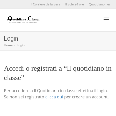
Il Corriere della Sera
Il Sole 24 ore
Quotidiano.net
Toggl
Login
Home
Login
naviga
Accedi o registrati a “Il quotidiano in
classe”
Per accedere a Il Quotidiano in classe effettua il login.
Se non sei registrato
clicca qui
per creare un account.