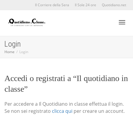
Il Corriere della Sera
Il Sole 24 ore
Quotidiano.net
Toggl
Login
Home
Login
naviga
Accedi o registrati a “Il quotidiano in
classe”
Per accedere a Il Quotidiano in classe effettua il login.
Se non sei registrato
clicca qui
per creare un account.