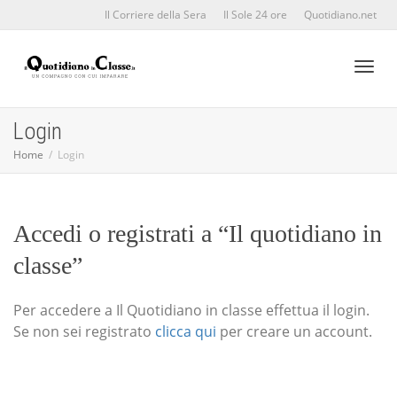
Il Corriere della Sera
Il Sole 24 ore
Quotidiano.net
Toggl
Login
Home
Login
naviga
Accedi o registrati a “Il quotidiano in
classe”
Per accedere a Il Quotidiano in classe effettua il login.
Se non sei registrato
clicca qui
per creare un account.