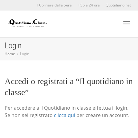
Il Corriere della Sera
Il Sole 24 ore
Quotidiano.net
Toggl
Login
Home
Login
naviga
Accedi o registrati a “Il quotidiano in
classe”
Per accedere a Il Quotidiano in classe effettua il login.
Se non sei registrato
clicca qui
per creare un account.