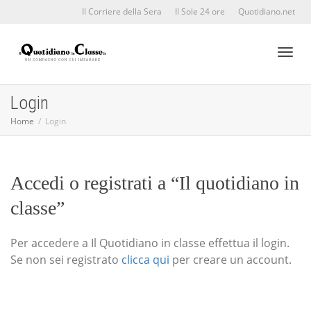
Il Corriere della Sera
Il Sole 24 ore
Quotidiano.net
Toggl
Login
Home
Login
naviga
Accedi o registrati a “Il quotidiano in
classe”
Per accedere a Il Quotidiano in classe effettua il login.
Se non sei registrato
clicca qui
per creare un account.