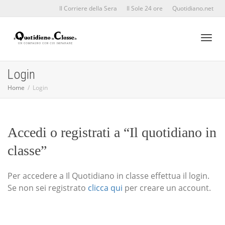
Il Corriere della Sera
Il Sole 24 ore
Quotidiano.net
Toggl
Login
Home
Login
naviga
Accedi o registrati a “Il quotidiano in
classe”
Per accedere a Il Quotidiano in classe effettua il login.
Se non sei registrato
clicca qui
per creare un account.