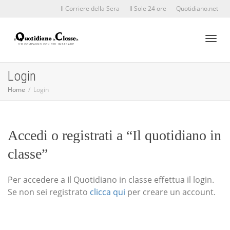
Il Corriere della Sera
Il Sole 24 ore
Quotidiano.net
Toggl
Login
Home
Login
naviga
Accedi o registrati a “Il quotidiano in
classe”
Per accedere a Il Quotidiano in classe effettua il login.
Se non sei registrato
clicca qui
per creare un account.