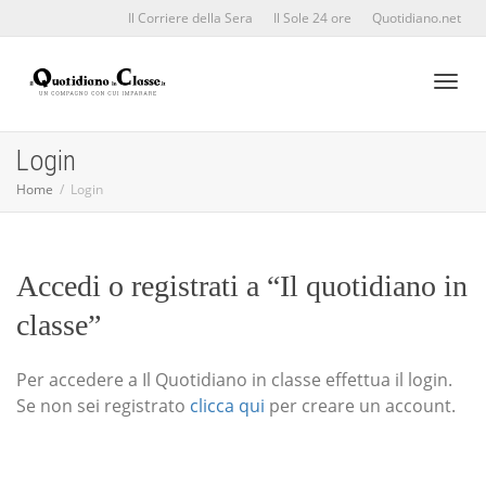
Il Corriere della Sera
Il Sole 24 ore
Quotidiano.net
Toggl
Login
Home
Login
naviga
Accedi o registrati a “Il quotidiano in
classe”
Per accedere a Il Quotidiano in classe effettua il login.
Se non sei registrato
clicca qui
per creare un account.