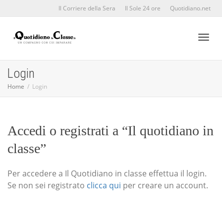
Il Corriere della Sera
Il Sole 24 ore
Quotidiano.net
Toggl
Login
Home
Login
naviga
Accedi o registrati a “Il quotidiano in
classe”
Per accedere a Il Quotidiano in classe effettua il login.
Se non sei registrato
clicca qui
per creare un account.