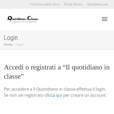
Il Corriere della Sera
Il Sole 24 ore
Quotidiano.net
Toggl
Login
Home
Login
naviga
Accedi o registrati a “Il quotidiano in
classe”
Per accedere a Il Quotidiano in classe effettua il login.
Se non sei registrato
clicca qui
per creare un account.