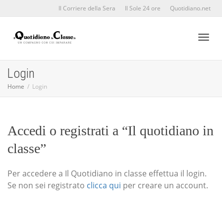
Il Corriere della Sera
Il Sole 24 ore
Quotidiano.net
Toggl
Login
Home
Login
naviga
Accedi o registrati a “Il quotidiano in
classe”
Per accedere a Il Quotidiano in classe effettua il login.
Se non sei registrato
clicca qui
per creare un account.