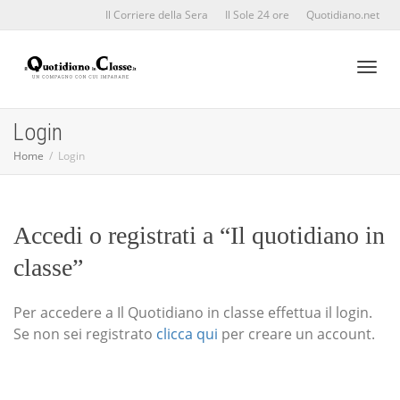
Il Corriere della Sera
Il Sole 24 ore
Quotidiano.net
Toggl
Login
Home
Login
naviga
Accedi o registrati a “Il quotidiano in
classe”
Per accedere a Il Quotidiano in classe effettua il login.
Se non sei registrato
clicca qui
per creare un account.