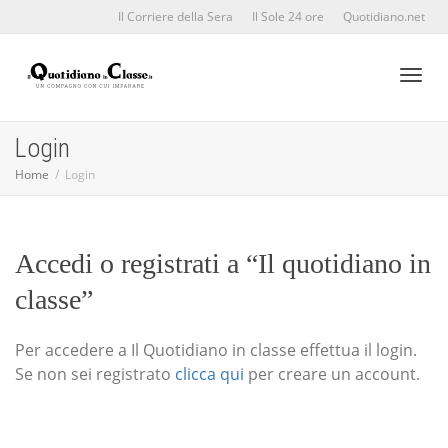
Il Corriere della Sera
Il Sole 24 ore
Quotidiano.net
Toggl
Login
Home
Login
naviga
Accedi o registrati a “Il quotidiano in
classe”
Per accedere a Il Quotidiano in classe effettua il login.
Se non sei registrato
clicca qui
per creare un account.