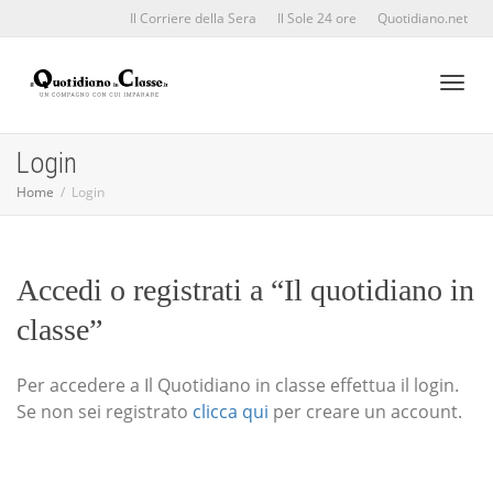
Il Corriere della Sera
Il Sole 24 ore
Quotidiano.net
Toggl
Login
Home
Login
naviga
Accedi o registrati a “Il quotidiano in
classe”
Per accedere a Il Quotidiano in classe effettua il login.
Se non sei registrato
clicca qui
per creare un account.