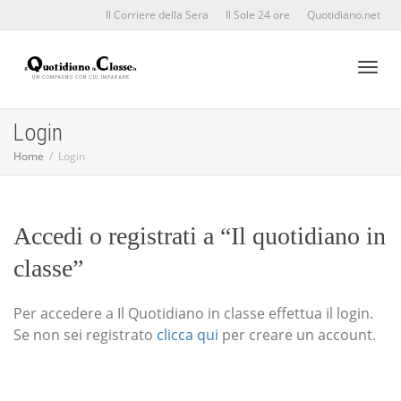
Il Corriere della Sera
Il Sole 24 ore
Quotidiano.net
Toggl
Login
Home
Login
naviga
Accedi o registrati a “Il quotidiano in
classe”
Per accedere a Il Quotidiano in classe effettua il login.
Se non sei registrato
clicca qui
per creare un account.