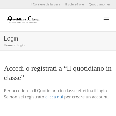
Il Corriere della Sera
Il Sole 24 ore
Quotidiano.net
Toggl
Login
Home
Login
naviga
Accedi o registrati a “Il quotidiano in
classe”
Per accedere a Il Quotidiano in classe effettua il login.
Se non sei registrato
clicca qui
per creare un account.