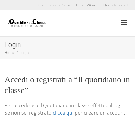
Il Corriere della Sera
Il Sole 24 ore
Quotidiano.net
Toggl
Login
Home
Login
naviga
Accedi o registrati a “Il quotidiano in
classe”
Per accedere a Il Quotidiano in classe effettua il login.
Se non sei registrato
clicca qui
per creare un account.