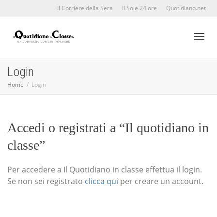
Il Corriere della Sera
Il Sole 24 ore
Quotidiano.net
Toggl
Login
Home
Login
naviga
Accedi o registrati a “Il quotidiano in
classe”
Per accedere a Il Quotidiano in classe effettua il login.
Se non sei registrato
clicca qui
per creare un account.