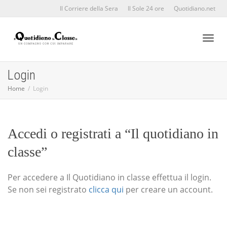
Il Corriere della Sera
Il Sole 24 ore
Quotidiano.net
Toggl
Login
Home
Login
naviga
Accedi o registrati a “Il quotidiano in
classe”
Per accedere a Il Quotidiano in classe effettua il login.
Se non sei registrato
clicca qui
per creare un account.