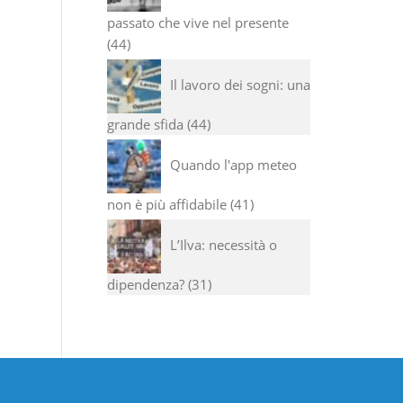
passato che vive nel presente
44
Il lavoro dei sogni: una
grande sfida
44
Quando l'app meteo
non è più affidabile
41
L’Ilva: necessità o
dipendenza?
31