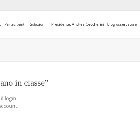
o
Partecipanti
Redazioni
Il Presidente: Andrea Ceccherini
Blog osservatore
iano in classe”
l login.
account.