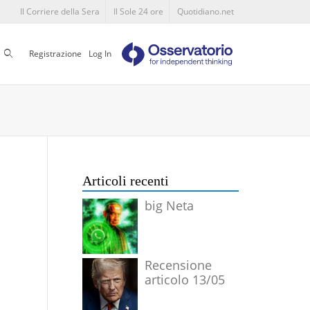
Il Corriere della Sera
Il Sole 24 ore
Quotidiano.net
Cerca
Registrazione
Log In
Articoli recenti
big Neta
Recensione
articolo 13/05