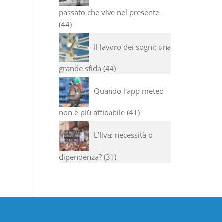
passato che vive nel presente
44
Il lavoro dei sogni: una
grande sfida
44
Quando l'app meteo
non è più affidabile
41
L’Ilva: necessità o
dipendenza?
31