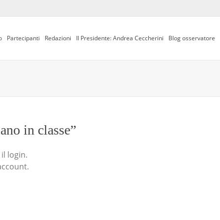
o
Partecipanti
Redazioni
Il Presidente: Andrea Ceccherini
Blog osservatore
iano in classe”
l login.
account.