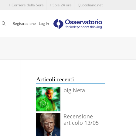
Il Corriere della Sera
Il Sole 24 ore
Quotidiano.net
Cerca
Registrazione
Log In
Articoli recenti
big Neta
Recensione
articolo 13/05