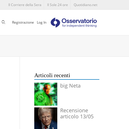
Il Corriere della Sera
Il Sole 24 ore
Quotidiano.net
Cerca
Registrazione
Log In
Articoli recenti
big Neta
Recensione
articolo 13/05