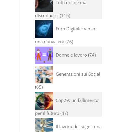
Tutti online ma
disconnessi
116
Euro Digitale: verso
una nuova era
76
Donne e lavoro
74
Generazioni sui Social
65
Cop29: un fallimento
per il futuro
47
Il lavoro dei sogni: una