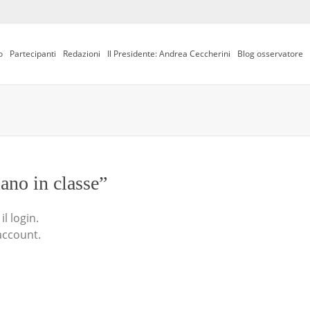
o
Partecipanti
Redazioni
Il Presidente: Andrea Ceccherini
Blog osservatore
iano in classe”
l login.
account.