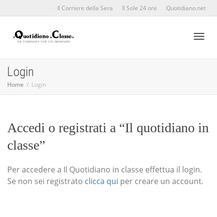
Il Corriere della Sera
Il Sole 24 ore
Quotidiano.net
Toggl
Login
Home
Login
naviga
Accedi o registrati a “Il quotidiano in
classe”
Per accedere a Il Quotidiano in classe effettua il login.
Se non sei registrato
clicca qui
per creare un account.