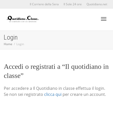
Il Corriere della Sera
Il Sole 24 ore
Quotidiano.net
Toggl
Login
Home
Login
naviga
Accedi o registrati a “Il quotidiano in
classe”
Per accedere a Il Quotidiano in classe effettua il login.
Se non sei registrato
clicca qui
per creare un account.