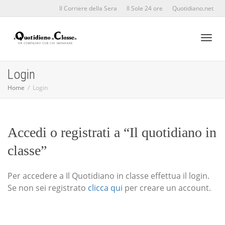
Il Corriere della Sera
Il Sole 24 ore
Quotidiano.net
Toggl
Login
Home
Login
naviga
Accedi o registrati a “Il quotidiano in
classe”
Per accedere a Il Quotidiano in classe effettua il login.
Se non sei registrato
clicca qui
per creare un account.