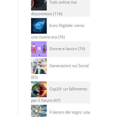
Tutti online ma
disconnessi
116
Euro Digitale: verso
una nuova era
76
Donne e lavoro
74
Generazioni sui Social
65
Cop29: un fallimento
per il futuro
47
Il lavoro dei sogni: una