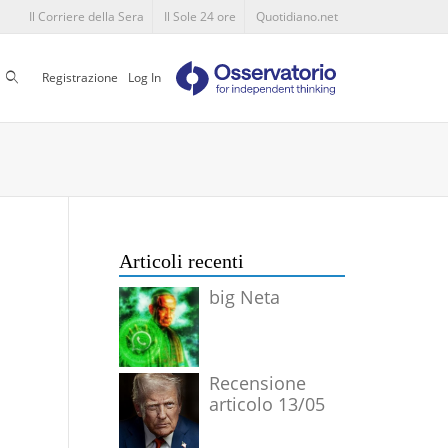
Il Corriere della Sera
Il Sole 24 ore
Quotidiano.net
Cerca
Registrazione
Log In
Articoli recenti
big Neta
Recensione
articolo 13/05