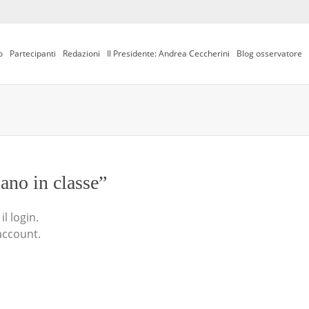
o
Partecipanti
Redazioni
Il Presidente: Andrea Ceccherini
Blog osservatore
iano in classe”
l login.
account.