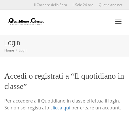
Il Corriere della Sera
Il Sole 24 ore
Quotidiano.net
Toggl
Login
Home
Login
naviga
Accedi o registrati a “Il quotidiano in
classe”
Per accedere a Il Quotidiano in classe effettua il login.
Se non sei registrato
clicca qui
per creare un account.