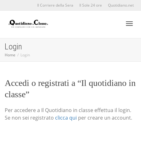
Il Corriere della Sera
Il Sole 24 ore
Quotidiano.net
Toggl
Login
Home
Login
naviga
Accedi o registrati a “Il quotidiano in
classe”
Per accedere a Il Quotidiano in classe effettua il login.
Se non sei registrato
clicca qui
per creare un account.