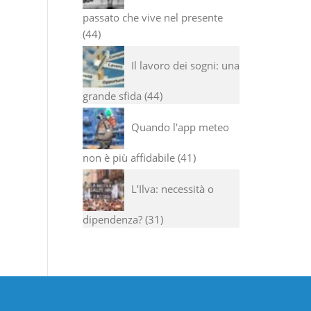
passato che vive nel presente
44
Il lavoro dei sogni: una
grande sfida
44
Quando l'app meteo
non è più affidabile
41
L’Ilva: necessità o
dipendenza?
31