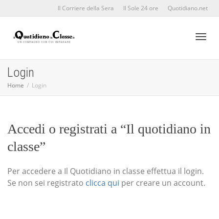
Il Corriere della Sera
Il Sole 24 ore
Quotidiano.net
Toggl
Login
Home
Login
naviga
Accedi o registrati a “Il quotidiano in
classe”
Per accedere a Il Quotidiano in classe effettua il login.
Se non sei registrato
clicca qui
per creare un account.