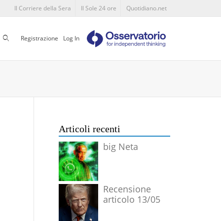
Il Corriere della Sera
Il Sole 24 ore
Quotidiano.net
Cerca
Registrazione
Log In
Articoli recenti
big Neta
Recensione
articolo 13/05