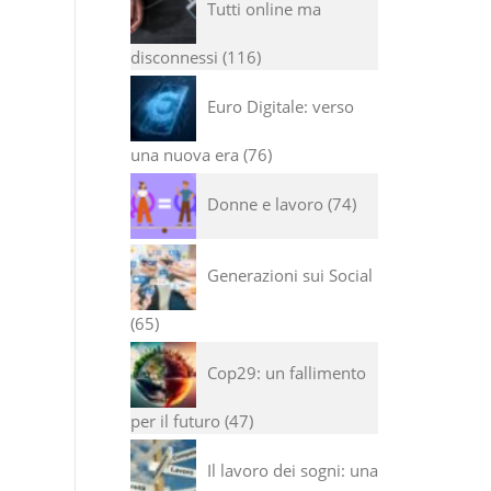
Tutti online ma
disconnessi
116
Euro Digitale: verso
una nuova era
76
Donne e lavoro
74
Generazioni sui Social
65
Cop29: un fallimento
per il futuro
47
Il lavoro dei sogni: una