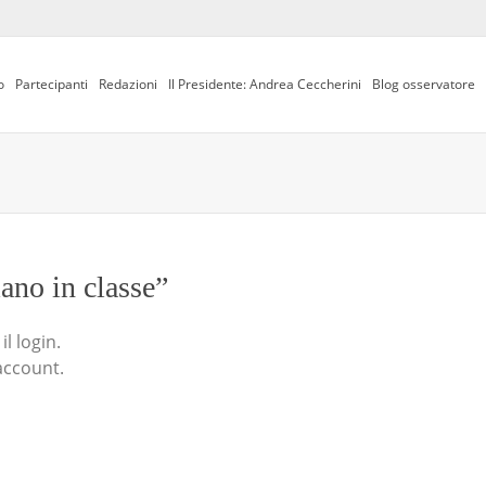
o
Partecipanti
Redazioni
Il Presidente: Andrea Ceccherini
Blog osservatore
iano in classe”
l login.
account.