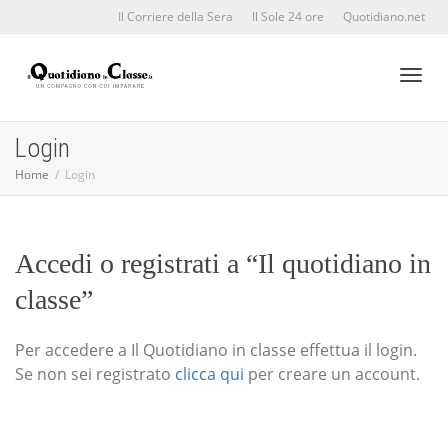
Il Corriere della Sera
Il Sole 24 ore
Quotidiano.net
Toggl
Login
Home
Login
naviga
Accedi o registrati a “Il quotidiano in
classe”
Per accedere a Il Quotidiano in classe effettua il login.
Se non sei registrato
clicca qui
per creare un account.