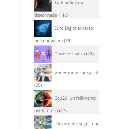
Tutti online ma
disconnessi
116
Euro Digitale: verso
una nuova era
76
Donne e lavoro
74
Generazioni sui Social
65
Cop29: un fallimento
per il futuro
47
Il lavoro dei sogni: una