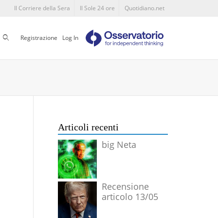
Il Corriere della Sera
Il Sole 24 ore
Quotidiano.net
Cerca
Registrazione
Log In
Articoli recenti
big Neta
Recensione
articolo 13/05