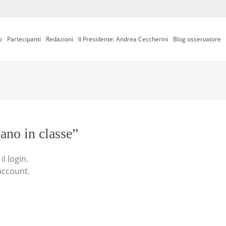
o
Partecipanti
Redazioni
Il Presidente: Andrea Ceccherini
Blog osservatore
iano in classe”
l login.
account.