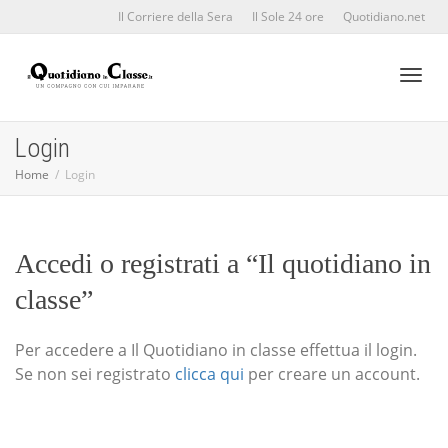
Il Corriere della Sera
Il Sole 24 ore
Quotidiano.net
Toggl
Login
Home
Login
naviga
Accedi o registrati a “Il quotidiano in
classe”
Per accedere a Il Quotidiano in classe effettua il login.
Se non sei registrato
clicca qui
per creare un account.