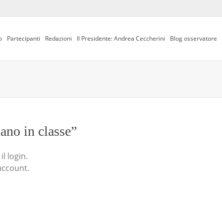
o
Partecipanti
Redazioni
Il Presidente: Andrea Ceccherini
Blog osservatore
iano in classe”
l login.
account.