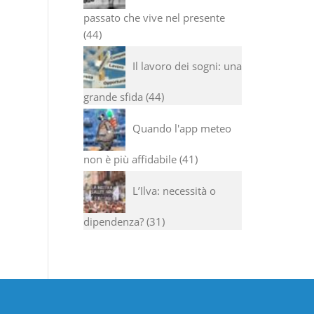
passato che vive nel presente
44
Il lavoro dei sogni: una
grande sfida
44
Quando l'app meteo
non è più affidabile
41
L’Ilva: necessità o
dipendenza?
31