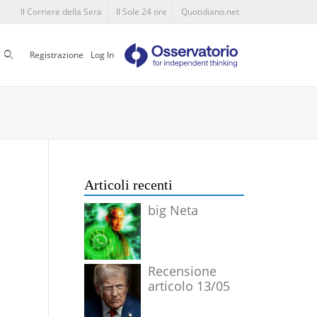
Il Corriere della Sera
Il Sole 24 ore
Quotidiano.net
Cerca
Registrazione
Log In
Articoli recenti
big Neta
Recensione
articolo 13/05