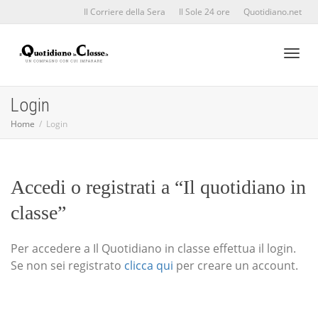
Il Corriere della Sera
Il Sole 24 ore
Quotidiano.net
Toggl
Login
Home
Login
naviga
Accedi o registrati a “Il quotidiano in
classe”
Per accedere a Il Quotidiano in classe effettua il login.
Se non sei registrato
clicca qui
per creare un account.