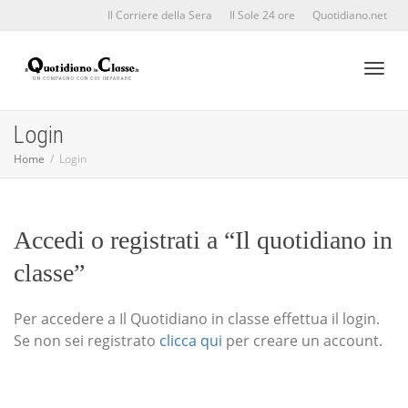
Il Corriere della Sera
Il Sole 24 ore
Quotidiano.net
Toggl
Login
Home
Login
naviga
Accedi o registrati a “Il quotidiano in
classe”
Per accedere a Il Quotidiano in classe effettua il login.
Se non sei registrato
clicca qui
per creare un account.